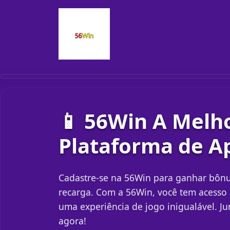
📱 56Win A Melh
Plataforma de A
Cadastre-se na 56Win para ganhar bônu
recarga. Com a 56Win, você tem acesso 
uma experiência de jogo inigualável. J
agora!