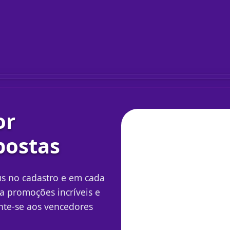
or
postas
s no cadastro e em cada
a promoções incríveis e
unte-se aos vencedores