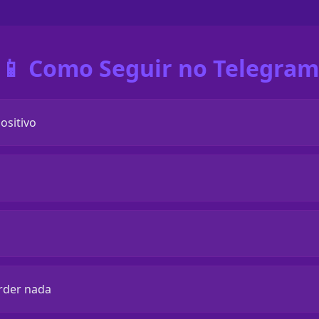
📱 Como Seguir no Telegram
ositivo
erder nada