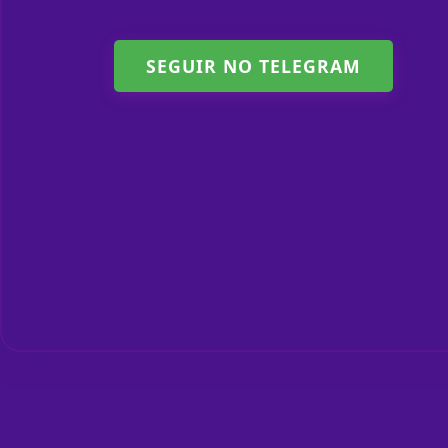
SEGUIR NO TELEGRAM