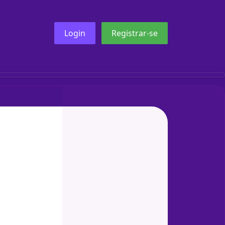
Login
Registrar-se