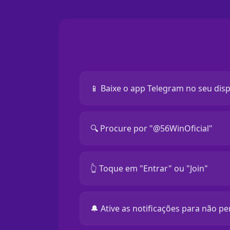
📱 Baixe o app Telegram no seu disp
🔍 Procure por "@56WinOficial"
👆 Toque em "Entrar" ou "Join"
🔔 Ative as notificações para não p