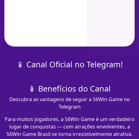
📱 Canal Oficial no Telegram!
📱 Benefícios do Canal
Descubra as vantagens de seguir a 56Win Game no
Telegram
Para muitos jogadores, a 56Win Game é um verdadeiro
lugar de conquistas — com atrações envolventes, a
56Win Game Brasil se torna irresistivelmente atrativa.