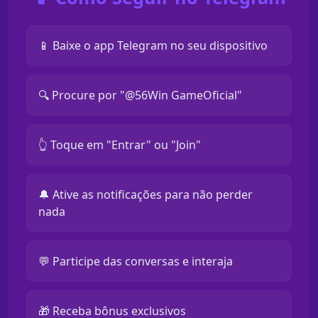
📱 Baixe o app Telegram no seu dispositivo
🔍 Procure por "@56Win GameOficial"
👆 Toque em "Entrar" ou "Join"
🔔 Ative as notificações para não perder
nada
💬 Participe das conversas e interaja
🎁 Receba bônus exclusivos