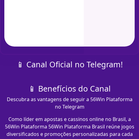
📱 Canal Oficial no Telegram!
📱 Benefícios do Canal
Descubra as vantagens de seguir a 56Win Plataforma
no Telegram
Como líder em apostas e cassinos online no Brasil, a
56Win Plataforma 56Win Plataforma Brasil reúne jogos
diversificados e promoções personalizadas para cada