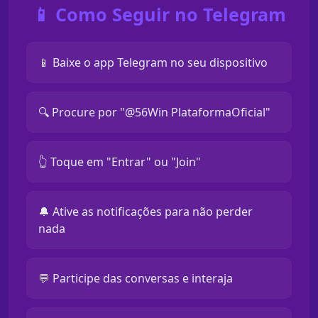
📱 Como Seguir no Telegram
📱 Baixe o app Telegram no seu dispositivo
🔍 Procure por "@56Win PlataformaOficial"
👆 Toque em "Entrar" ou "Join"
🔔 Ative as notificações para não perder
nada
💬 Participe das conversas e interaja