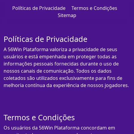
Políticas de Privacidade
Termos e Condições
Sitemap
Políticas de Privacidade
A 56Win Plataforma valoriza a privacidade de seus
usuários e está empenhada em proteger todas as
informações pessoais fornecidas durante o uso de
nossos canais de comunicação. Todos os dados
coletados são utilizados exclusivamente para fins de
melhoria contínua da experiência de nossos jogadores.
Termos e Condições
Os usuários da 56Win Plataforma concordam em