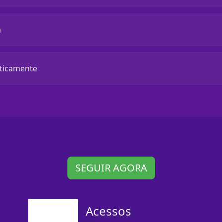
a
aticamente
SEGUIR AGORA
Acessos