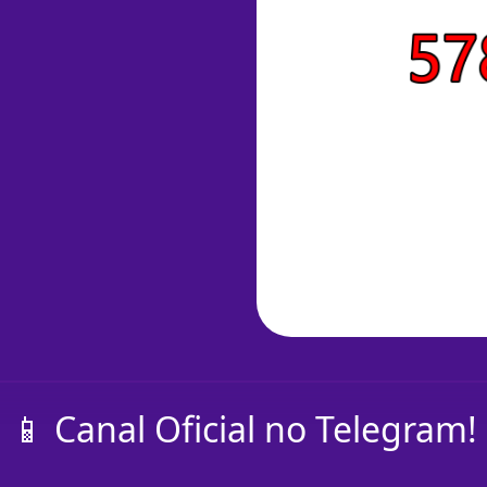
📱 Canal Oficial no Telegram!