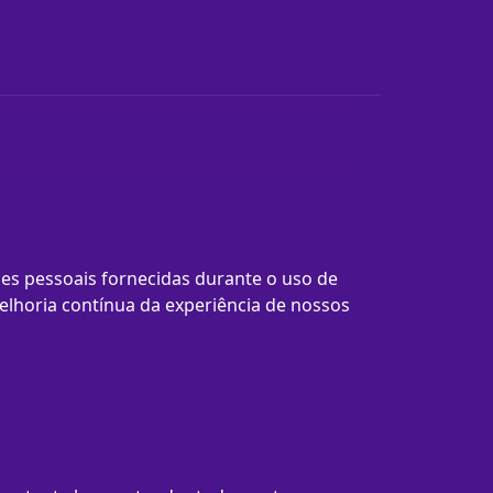
es pessoais fornecidas durante o uso de
elhoria contínua da experiência de nossos