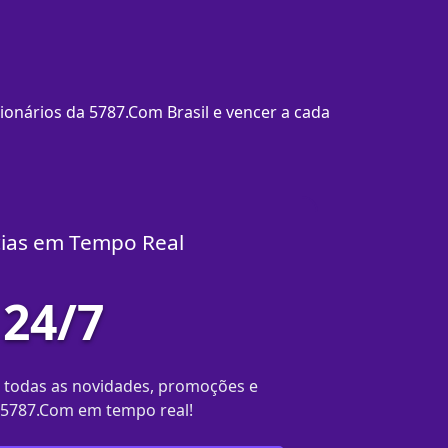
ionários da 5787.Com Brasil e vencer a cada
cias em Tempo Real
24/7
e todas as novidades, promoções e
 5787.Com em tempo real!