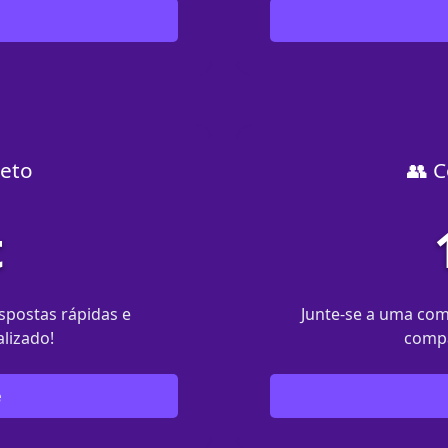
reto
👥 
t
espostas rápidas e
Junte-se a uma com
lizado!
compa
e