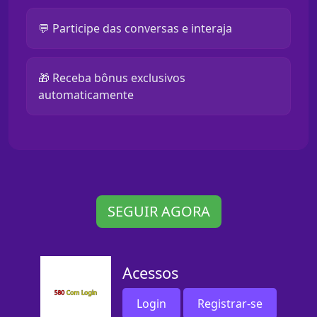
💬 Participe das conversas e interaja
🎁 Receba bônus exclusivos
automaticamente
SEGUIR AGORA
Acessos
Login
Registrar-se