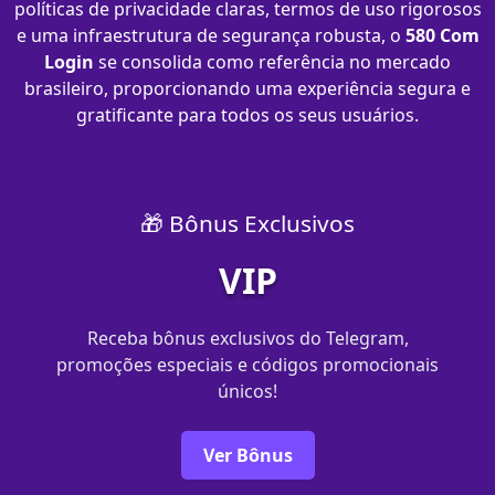
políticas de privacidade claras, termos de uso rigorosos
e uma infraestrutura de segurança robusta, o
580 Com
Login
se consolida como referência no mercado
brasileiro, proporcionando uma experiência segura e
gratificante para todos os seus usuários.
🎁 Bônus Exclusivos
VIP
Receba bônus exclusivos do Telegram,
promoções especiais e códigos promocionais
únicos!
Ver Bônus