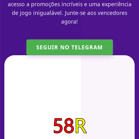
acesso a promoções incríveis e uma experiência
de jogo inigualável. Junte-se aos vencedores
agora!
SEGUIR NO TELEGRAM