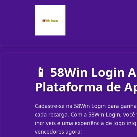
📱 58Win Login 
Plataforma de A
Cadastre-se na 58Win Login para ganha
cada recarga. Com a 58Win Login, você
incríveis e uma experiência de jogo inig
vencedores agora!