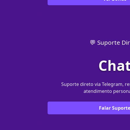
💬 Suporte Di
Cha
Suporte direto via Telegram, r
atendimento persona
Falar Suport