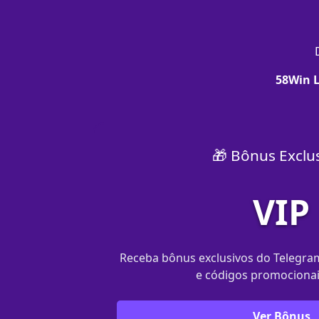
58Win 
🎁 Bônus Exclu
VIP
Receba bônus exclusivos do Telegra
e códigos promocionai
Ver Bônus