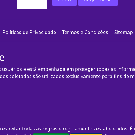
Políticas de Privacidade
Termos e Condições
Sitemap
de
us usuários e está empenhada em proteger todas as inform
os coletados são utilizados exclusivamente para fins de m
speitar todas as regras e regulamentos estabelecidos. É 