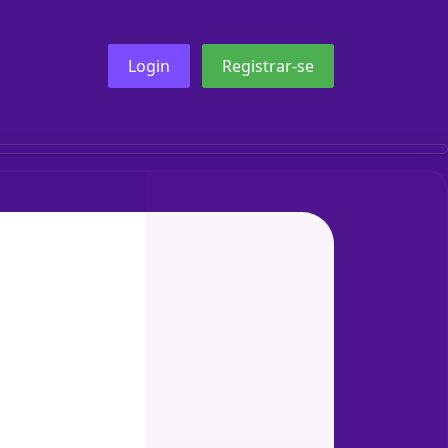
Login
Registrar-se