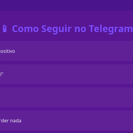
📱 Como Seguir no Telegram
ositivo
l"
erder nada