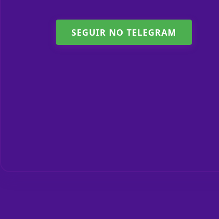
SEGUIR NO TELEGRAM