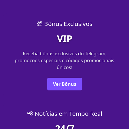
🎁 Bônus Exclusivos
VIP
Receba bônus exclusivos do Telegram,
promoções especiais e códigos promocionais
únicos!
Ver Bônus
📢 Notícias em Tempo Real
24/7