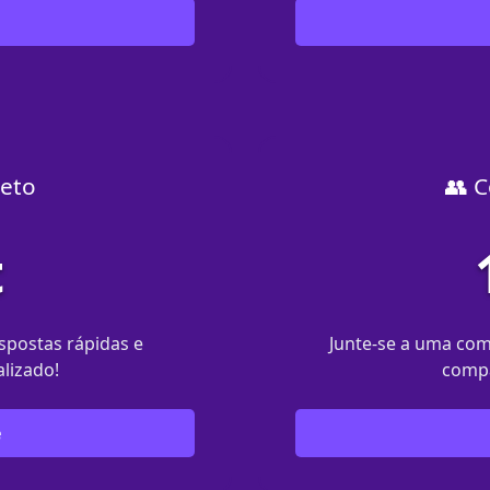
reto
👥 
t
espostas rápidas e
Junte-se a uma com
lizado!
compa
e