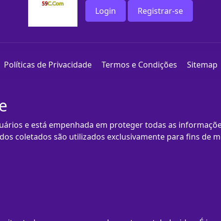
Login
Registrar-se
Políticas de Privacidade
Termos e Condições
Sitemap
de
suários e está empenhada em proteger todas as informaçõe
os coletados são utilizados exclusivamente para fins de m