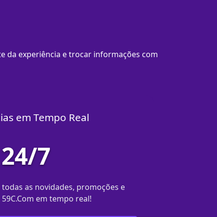
nte da experiência e trocar informações com
cias em Tempo Real
24/7
e todas as novidades, promoções e
 59C.Com em tempo real!