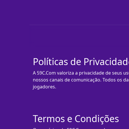
Políticas de Privacida
A 59C.Com valoriza a privacidade de seus u
nossos canais de comunicação. Todos os dad
jogadores.
Termos e Condições