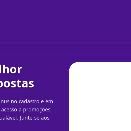
lhor
postas
ônus no cadastro e em
m acesso a promoções
ualável. Junte-se aos