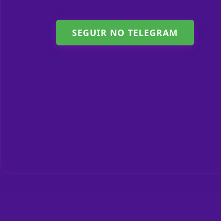
SEGUIR NO TELEGRAM