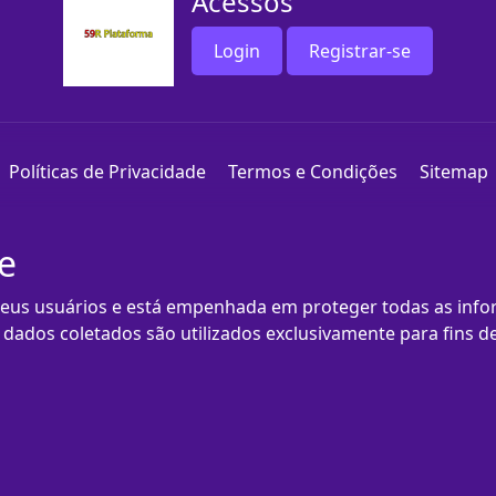
Acessos
Login
Registrar-se
Políticas de Privacidade
Termos e Condições
Sitemap
de
 seus usuários e está empenhada em proteger todas as inf
dados coletados são utilizados exclusivamente para fins d