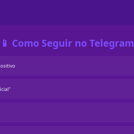
📱 Como Seguir no Telegram
ositivo
cial"