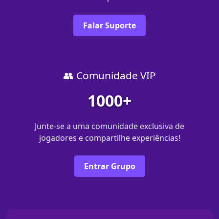
Falar Suporte
👥 Comunidade VIP
1000+
Junte-se a uma comunidade exclusiva de
jogadores e compartilhe experiências!
Entrar Grupo