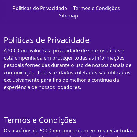
Políticas de Privacidade
Termos e Condições
Sitemap
Políticas de Privacidade
A 5CC.Com valoriza a privacidade de seus usuários e
está empenhada em proteger todas as informações
pessoais fornecidas durante o uso de nossos canais de
comunicação. Todos os dados coletados são utilizados
exclusivamente para fins de melhoria contínua da
experiência de nossos jogadores.
Termos e Condições
Os usuários da 5CC.Com concordam em respeitar todas