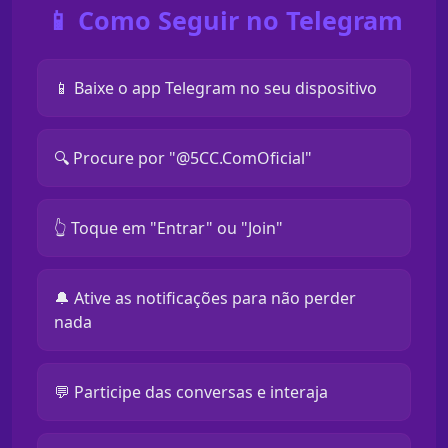
📱 Como Seguir no Telegram
📱 Baixe o app Telegram no seu dispositivo
🔍 Procure por "@5CC.ComOficial"
👆 Toque em "Entrar" ou "Join"
🔔 Ative as notificações para não perder
nada
💬 Participe das conversas e interaja