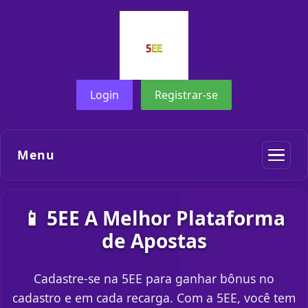
Login
Registrar-se
Menu
📱 5EE A Melhor Plataforma
de Apostas
Cadastre-se na 5EE para ganhar bônus no
cadastro e em cada recarga. Com a 5EE, você tem