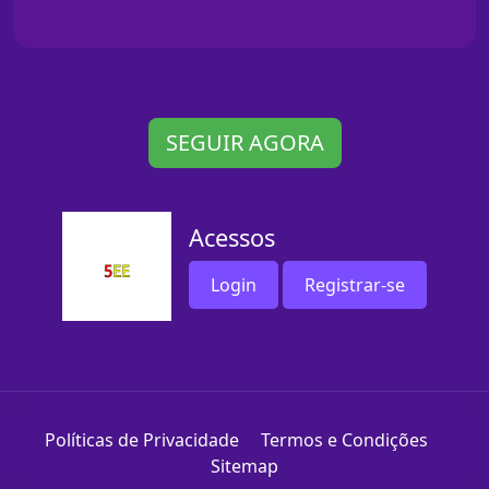
SEGUIR AGORA
Acessos
Login
Registrar-se
Políticas de Privacidade
Termos e Condições
Sitemap