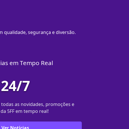
m qualidade, segurança e diversão.
cias em Tempo Real
24/7
e todas as novidades, promoções e
 da 5FF em tempo real!
Ver Notícias