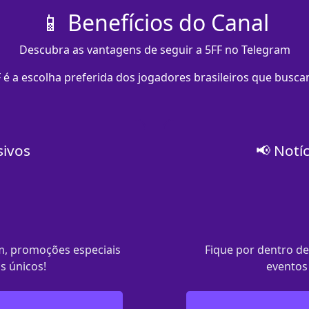
📱 Benefícios do Canal
Descubra as vantagens de seguir a 5FF no Telegram
 é a escolha preferida dos jogadores brasileiros que busca
sivos
📢 Notí
m, promoções especiais
Fique por dentro d
s únicos!
eventos