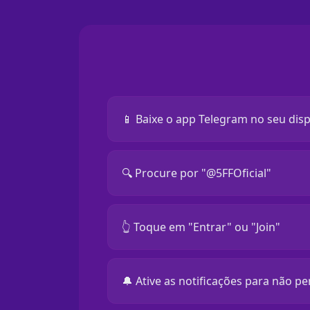
📱 Baixe o app Telegram no seu disp
🔍 Procure por "@5FFOficial"
👆 Toque em "Entrar" ou "Join"
🔔 Ative as notificações para não p