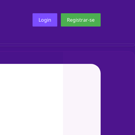
Login
Registrar-se