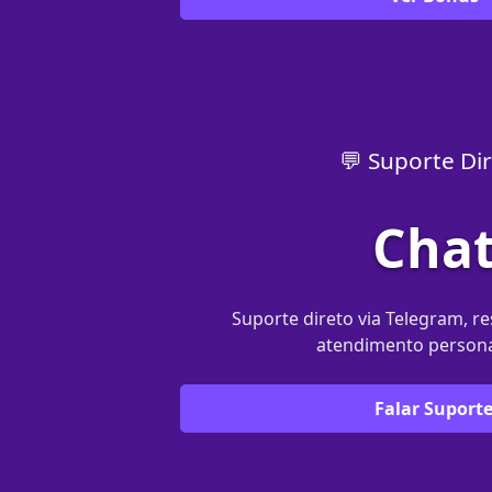
💬 Suporte Di
Cha
Suporte direto via Telegram, r
atendimento persona
Falar Suport