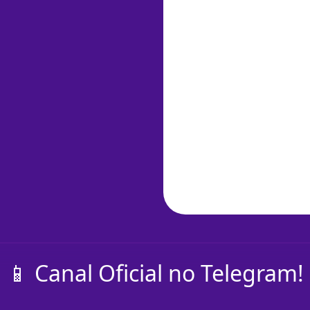
📱 Canal Oficial no Telegram!