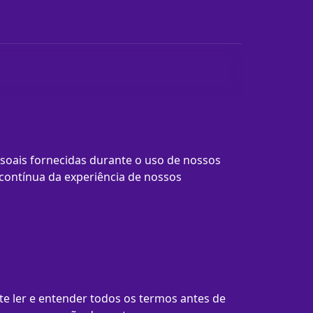
ssoais fornecidas durante o uso de nossos
 contínua da experiência de nossos
e ler e entender todos os termos antes de