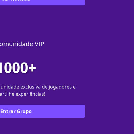
Comunidade VIP
1000+
unidade exclusiva de jogadores e
rtilhe experiências!
Entrar Grupo