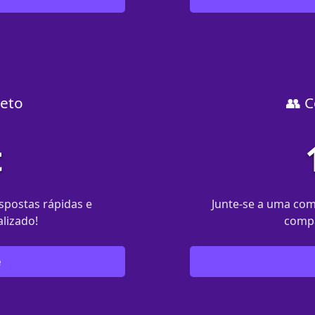
reto
👥 
t
espostas rápidas e
Junte-se a uma com
lizado!
compa
e