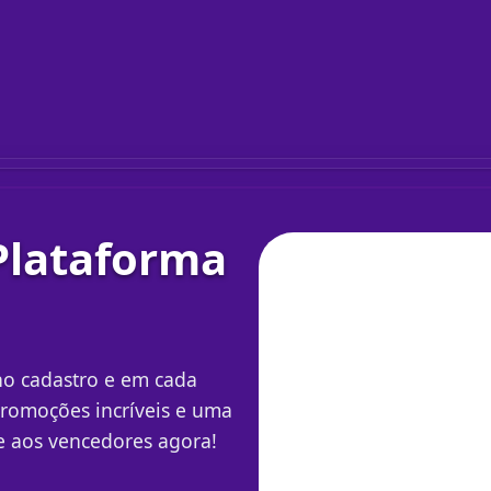
Plataforma
no cadastro e em cada
promoções incríveis e uma
se aos vencedores agora!