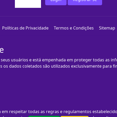
Políticas de Privacidade
Termos e Condições
Sitemap
de
e seus usuários e está empenhada em proteger todas as in
 os dados coletados são utilizados exclusivamente para fi
m respeitar todas as regras e regulamentos estabelecidos