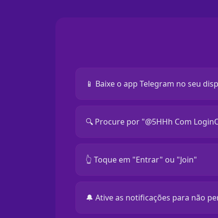
📱 Baixe o app Telegram no seu disp
🔍 Procure por "@5HHh Com LoginOf
👆 Toque em "Entrar" ou "Join"
🔔 Ative as notificações para não p