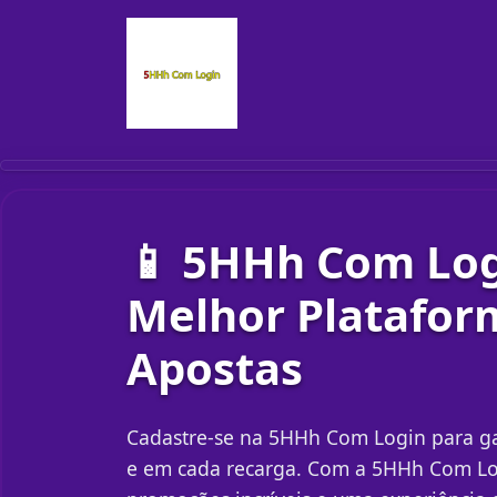
📱 5HHh Com Log
Melhor Platafor
Apostas
Cadastre-se na 5HHh Com Login para g
e em cada recarga. Com a 5HHh Com Log