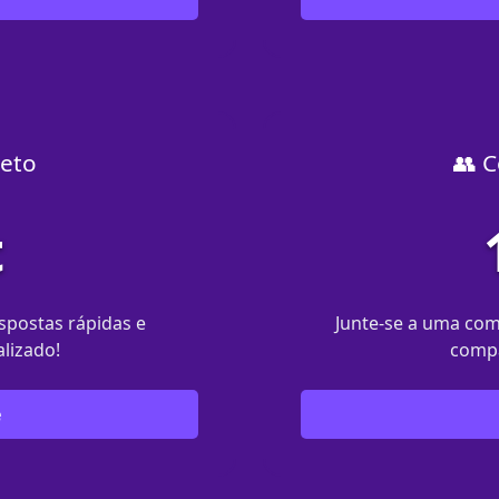
reto
👥 
t
espostas rápidas e
Junte-se a uma com
lizado!
compa
e