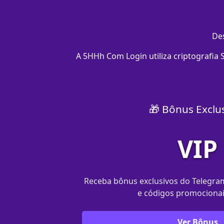
De
A 5HHh Com Login utiliza criptografia
🎁 Bônus Exclu
VIP
Receba bônus exclusivos do Telegra
e códigos promocionai
Ver Bônus