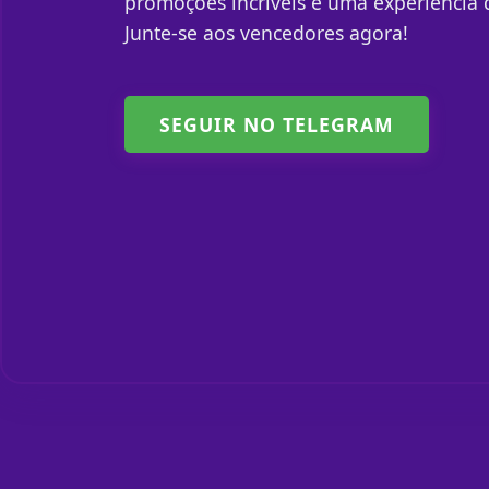
promoções incríveis e uma experiência d
Junte-se aos vencedores agora!
SEGUIR NO TELEGRAM