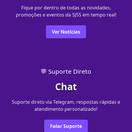
Fique por dentro de todas as novidades,
promoções e eventos da 5J55 em tempo real!
Ver Notícias
💬 Suporte Direto
Chat
Suporte direto via Telegram, respostas rápidas e
atendimento personalizado!
Falar Suporte