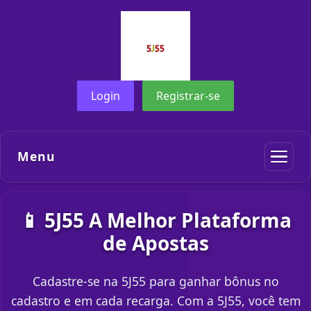
Login
Registrar-se
Menu
📱 5J55 A Melhor Plataforma
de Apostas
Cadastre-se na 5J55 para ganhar bônus no
cadastro e em cada recarga. Com a 5J55, você tem