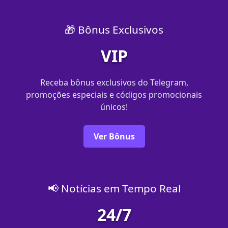
🎁 Bônus Exclusivos
VIP
Receba bônus exclusivos do Telegram,
promoções especiais e códigos promocionais
únicos!
Ver Bônus
📢 Notícias em Tempo Real
24/7