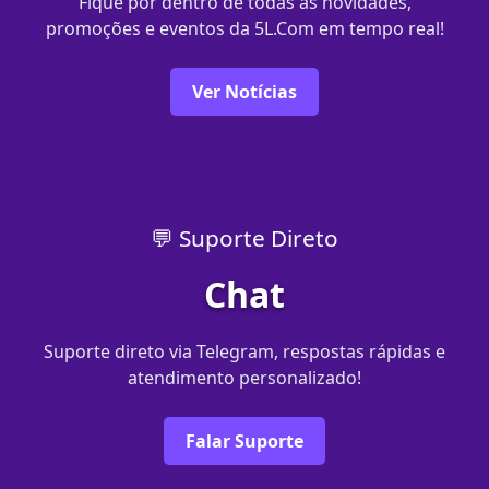
Fique por dentro de todas as novidades,
promoções e eventos da 5L.Com em tempo real!
Ver Notícias
💬 Suporte Direto
Chat
Suporte direto via Telegram, respostas rápidas e
atendimento personalizado!
Falar Suporte