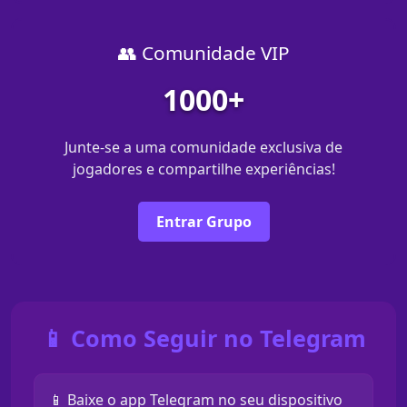
👥 Comunidade VIP
1000+
Junte-se a uma comunidade exclusiva de
jogadores e compartilhe experiências!
Entrar Grupo
📱 Como Seguir no Telegram
📱 Baixe o app Telegram no seu dispositivo