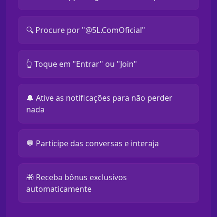
🔍 Procure por "@5L.ComOficial"
👆 Toque em "Entrar" ou "Join"
🔔 Ative as notificações para não perder
nada
💬 Participe das conversas e interaja
🎁 Receba bônus exclusivos
automaticamente