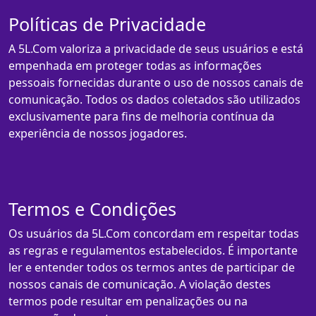
Políticas de Privacidade
A 5L.Com valoriza a privacidade de seus usuários e está
empenhada em proteger todas as informações
pessoais fornecidas durante o uso de nossos canais de
comunicação. Todos os dados coletados são utilizados
exclusivamente para fins de melhoria contínua da
experiência de nossos jogadores.
Termos e Condições
Os usuários da 5L.Com concordam em respeitar todas
as regras e regulamentos estabelecidos. É importante
ler e entender todos os termos antes de participar de
nossos canais de comunicação. A violação destes
termos pode resultar em penalizações ou na