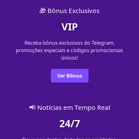
🎁 Bônus Exclusivos
VIP
Receba bônus exclusivos do Telegram,
promoções especiais e códigos promocionais
únicos!
Ver Bônus
📢 Notícias em Tempo Real
24/7