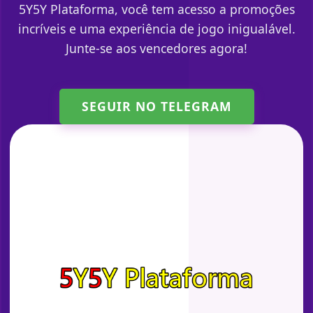
5Y5Y Plataforma, você tem acesso a promoções
incríveis e uma experiência de jogo inigualável.
Junte-se aos vencedores agora!
SEGUIR NO TELEGRAM