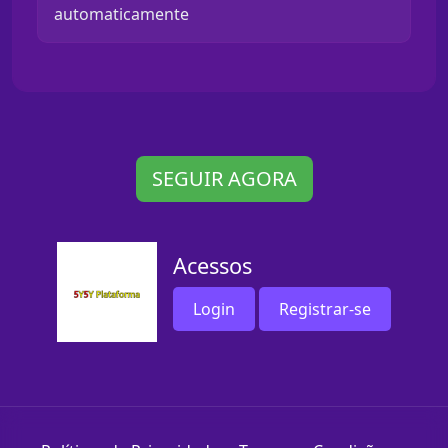
automaticamente
SEGUIR AGORA
Acessos
Login
Registrar-se