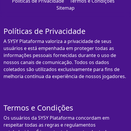
Políticas de Privacidade
Termos e Condições
Sitemap
Políticas de Privacidade
A 5Y5Y Plataforma valoriza a privacidade de seus
usuários e está empenhada em proteger todas as
informações pessoais fornecidas durante o uso de
nossos canais de comunicação. Todos os dados
coletados são utilizados exclusivamente para fins de
melhoria contínua da experiência de nossos jogadores.
Termos e Condições
Os usuários da 5Y5Y Plataforma concordam em
respeitar todas as regras e regulamentos