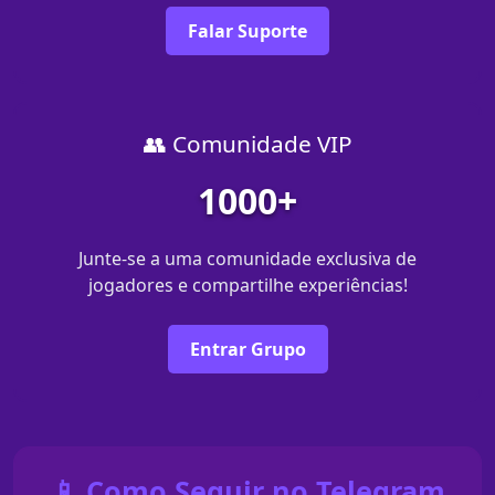
Falar Suporte
👥 Comunidade VIP
1000+
Junte-se a uma comunidade exclusiva de
jogadores e compartilhe experiências!
Entrar Grupo
📱 Como Seguir no Telegram