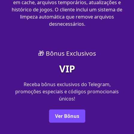
em cache, arquivos temporários, atualizações e
histórico de jogos. O cliente inclui um sistema de
limpeza automática que remove arquivos
desnecessários.
🎁 Bônus Exclusivos
VIP
Receba bônus exclusivos do Telegram,
promoções especiais e códigos promocionais
únicos!
Ver Bônus