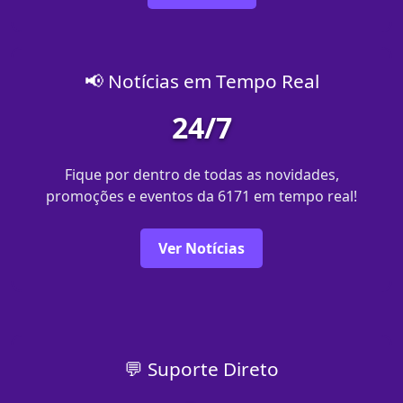
📢 Notícias em Tempo Real
24/7
Fique por dentro de todas as novidades,
promoções e eventos da 6171 em tempo real!
Ver Notícias
💬 Suporte Direto