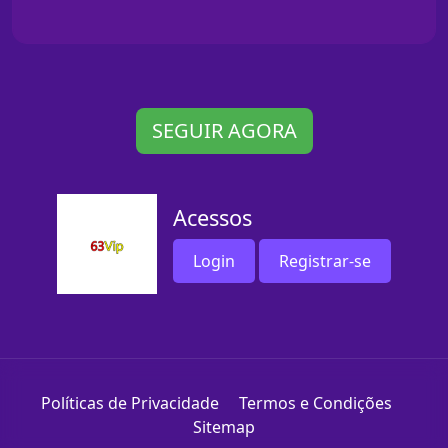
SEGUIR AGORA
Acessos
Login
Registrar-se
Políticas de Privacidade
Termos e Condições
Sitemap