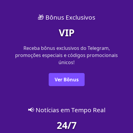
🎁 Bônus Exclusivos
VIP
Receba bônus exclusivos do Telegram,
promoções especiais e códigos promocionais
únicos!
Ver Bônus
📢 Notícias em Tempo Real
24/7