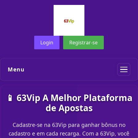
Login
Registrar-se
Menu
📱 63Vip A Melhor Plataforma
de Apostas
Cadastre-se na 63Vip para ganhar bônus no
cadastro e em cada recarga. Com a 63Vip, você