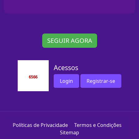
SEGUIR AGORA
Acessos
Login
Registrar-se
Políticas de Privacidade
Termos e Condições
Sitemap