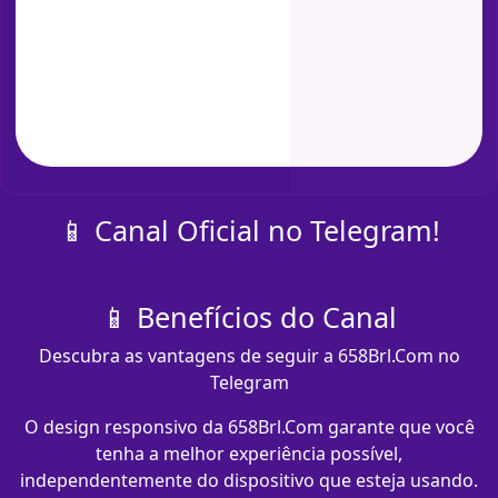
📱 Canal Oficial no Telegram!
📱 Benefícios do Canal
Descubra as vantagens de seguir a 658Brl.Com no
Telegram
O design responsivo da 658Brl.Com garante que você
tenha a melhor experiência possível,
independentemente do dispositivo que esteja usando.