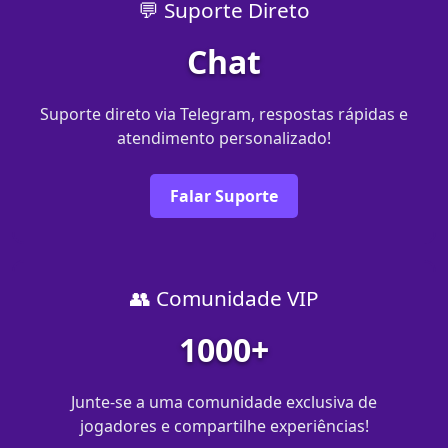
💬 Suporte Direto
Chat
Suporte direto via Telegram, respostas rápidas e
atendimento personalizado!
Falar Suporte
👥 Comunidade VIP
1000+
Junte-se a uma comunidade exclusiva de
jogadores e compartilhe experiências!