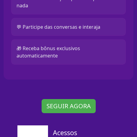
nada
💬 Participe das conversas e interaja
🎁 Receba bônus exclusivos
automaticamente
SEGUIR AGORA
Acessos