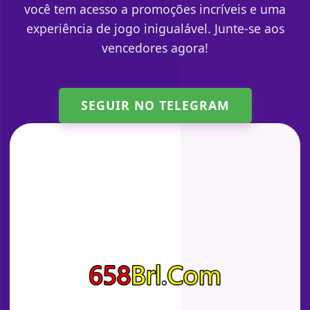
você tem acesso a promoções incríveis e uma
experiência de jogo inigualável. Junte-se aos
vencedores agora!
SEGUIR NO TELEGRAM