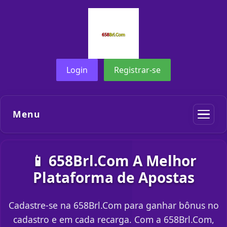
Login
Registrar-se
Menu
📱 658Brl.Com A Melhor
Plataforma de Apostas
Cadastre-se na 658Brl.Com para ganhar bônus no
cadastro e em cada recarga. Com a 658Brl.Com,