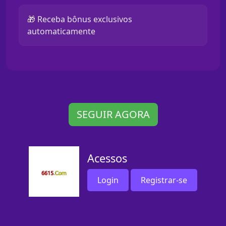
🎁 Receba bônus exclusivos
automaticamente
SEGUIR AGORA
Acessos
Login
Registrar-se