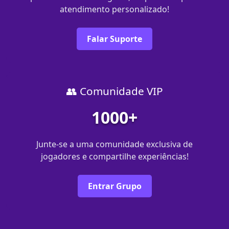
atendimento personalizado!
Falar Suporte
👥 Comunidade VIP
1000+
Junte-se a uma comunidade exclusiva de
jogadores e compartilhe experiências!
Entrar Grupo