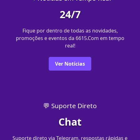
24/7
Fique por dentro de todas as novidades,
promoções e eventos da 6615.Com em tempo
real!
Ver Notícias
💬 Suporte Direto
Chat
Suporte direto via Telegram, respostas rápidas e