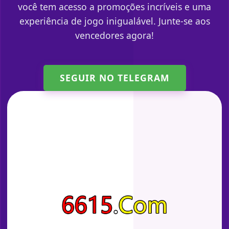
você tem acesso a promoções incríveis e uma
experiência de jogo inigualável. Junte-se aos
vencedores agora!
SEGUIR NO TELEGRAM