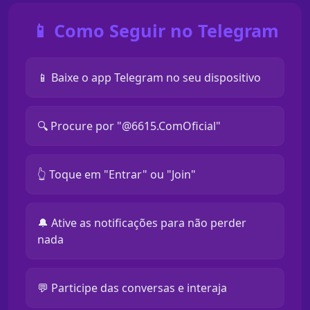
📱 Como Seguir no Telegram
📱 Baixe o app Telegram no seu dispositivo
🔍 Procure por "@6615.ComOficial"
👆 Toque em "Entrar" ou "Join"
🔔 Ative as notificações para não perder
nada
💬 Participe das conversas e interaja