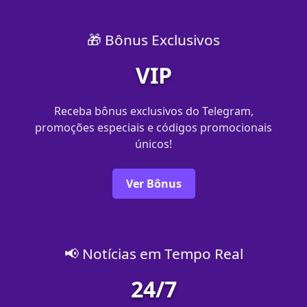
🎁 Bônus Exclusivos
VIP
Receba bônus exclusivos do Telegram,
promoções especiais e códigos promocionais
únicos!
Ver Bônus
📢 Notícias em Tempo Real
24/7