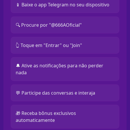
📱 Baixe o app Telegram no seu dispositivo
🔍 Procure por "@666AOficial"
👆 Toque em "Entrar" ou "Join"
🔔 Ative as notificações para não perder
nada
💬 Participe das conversas e interaja
🎁 Receba bônus exclusivos
automaticamente