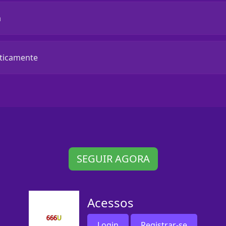
a
aticamente
SEGUIR AGORA
Acessos
Login
Registrar-se