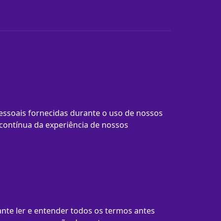
essoais fornecidas durante o uso de nossos
 contínua da experiência de nossos
nte ler e entender todos os termos antes