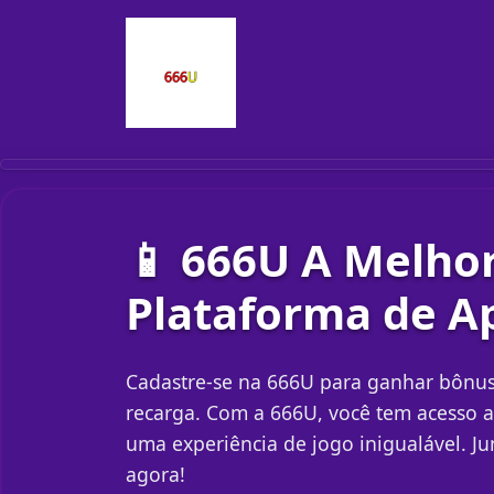
📱 666U A Melho
Plataforma de A
Cadastre-se na 666U para ganhar bônus
recarga. Com a 666U, você tem acesso a
uma experiência de jogo inigualável. J
agora!