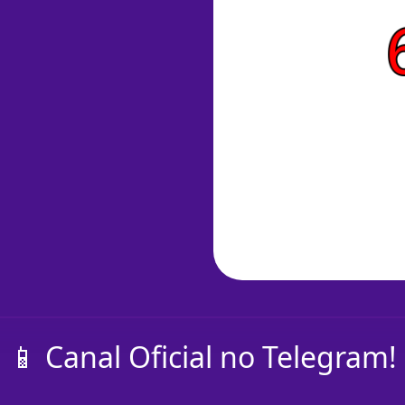
📱 Canal Oficial no Telegram!