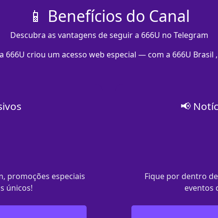
📱 Benefícios do Canal
Descubra as vantagens de seguir a 666U no Telegram
 a 666U criou um acesso web especial — com a 666U Brasil ,
sivos
📢 Notí
m, promoções especiais
Fique por dentro d
s únicos!
eventos 