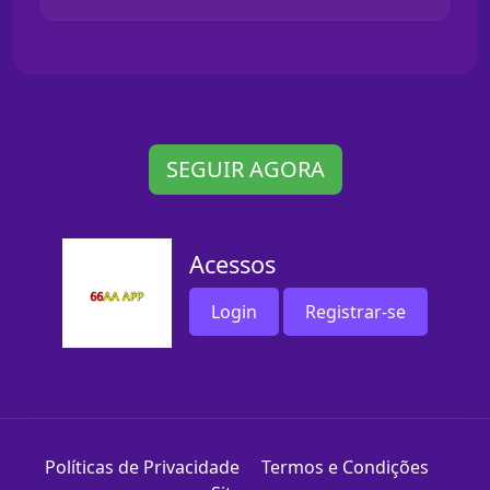
SEGUIR AGORA
Acessos
Login
Registrar-se
Políticas de Privacidade
Termos e Condições