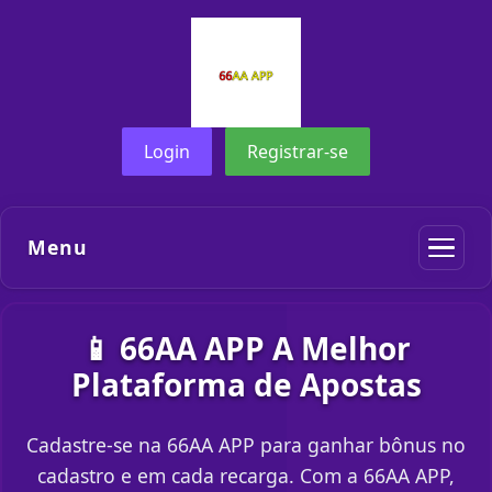
Login
Registrar-se
Menu
📱 66AA APP A Melhor
Plataforma de Apostas
Cadastre-se na 66AA APP para ganhar bônus no
cadastro e em cada recarga. Com a 66AA APP,