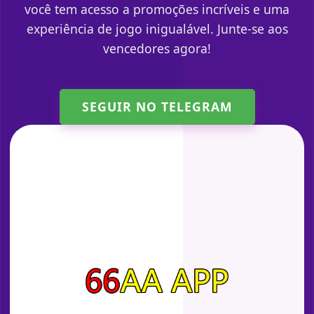
você tem acesso a promoções incríveis e uma
experiência de jogo inigualável. Junte-se aos
vencedores agora!
SEGUIR NO TELEGRAM