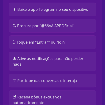
📱 Baixe o app Telegram no seu dispositivo
🔍 Procure por "@66AA APPOficial"
👆 Toque em "Entrar" ou "Join"
🔔 Ative as notificações para não perder
nada
💬 Participe das conversas e interaja
🎁 Receba bônus exclusivos
automaticamente