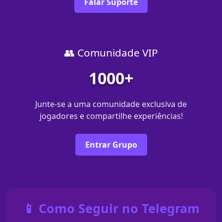
Falar Suporte
👥 Comunidade VIP
1000+
Junte-se a uma comunidade exclusiva de
jogadores e compartilhe experiências!
Entrar Grupo
📱 Como Seguir no Telegram