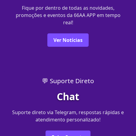
Fique por dentro de todas as novidades,
promoções e eventos da 66AA APP em tempo
real!
Ver Notícias
💬 Suporte Direto
Chat
Suporte direto via Telegram, respostas rápidas e
atendimento personalizado!