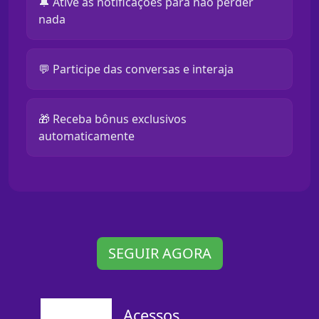
🔔 Ative as notificações para não perder
nada
💬 Participe das conversas e interaja
🎁 Receba bônus exclusivos
automaticamente
SEGUIR AGORA
Acessos