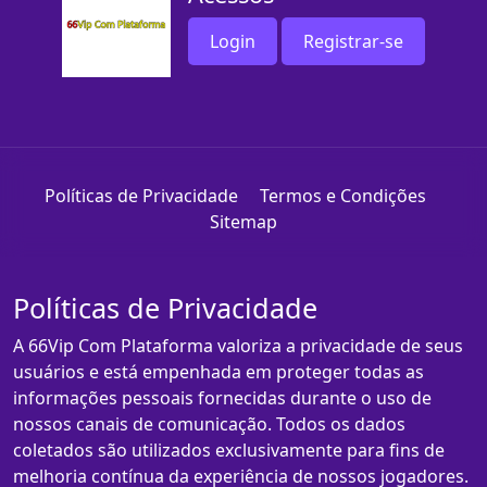
Login
Registrar-se
Políticas de Privacidade
Termos e Condições
Sitemap
Políticas de Privacidade
A 66Vip Com Plataforma valoriza a privacidade de seus
usuários e está empenhada em proteger todas as
informações pessoais fornecidas durante o uso de
nossos canais de comunicação. Todos os dados
coletados são utilizados exclusivamente para fins de
melhoria contínua da experiência de nossos jogadores.