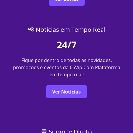
📢 Notícias em Tempo Real
24/7
Fique por dentro de todas as novidades,
promoções e eventos da 66Vip Com Plataforma
em tempo real!
Ver Notícias
💬 Suporte Direto