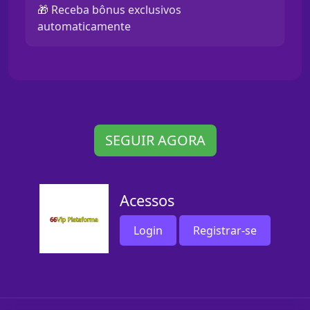
🎁 Receba bônus exclusivos
automaticamente
SEGUIR AGORA
Acessos
Login
Registrar-se