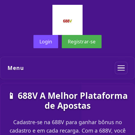
Login
Registrar-se
Menu
📱 688V A Melhor Plataforma
de Apostas
Cadastre-se na 688V para ganhar bônus no
cadastro e em cada recarga. Com a 688V, você