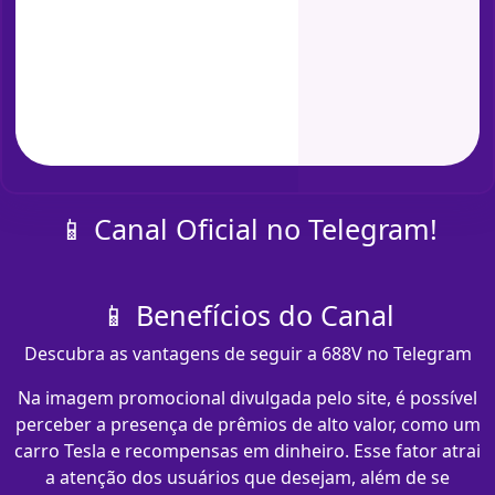
📱 Canal Oficial no Telegram!
📱 Benefícios do Canal
Descubra as vantagens de seguir a 688V no Telegram
Na imagem promocional divulgada pelo site, é possível
perceber a presença de prêmios de alto valor, como um
carro Tesla e recompensas em dinheiro. Esse fator atrai
a atenção dos usuários que desejam, além de se