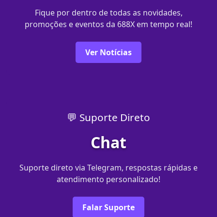
Fique por dentro de todas as novidades,
promoções e eventos da 688X em tempo real!
Ver Notícias
💬 Suporte Direto
Chat
Suporte direto via Telegram, respostas rápidas e
atendimento personalizado!
Falar Suporte