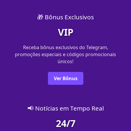
🎁 Bônus Exclusivos
VIP
Receba bônus exclusivos do Telegram,
promoções especiais e códigos promocionais
únicos!
Ver Bônus
📢 Notícias em Tempo Real
24/7