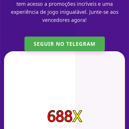
tem acesso a promoções incríveis e uma
experiência de jogo inigualável. Junte-se aos
vencedores agora!
SEGUIR NO TELEGRAM