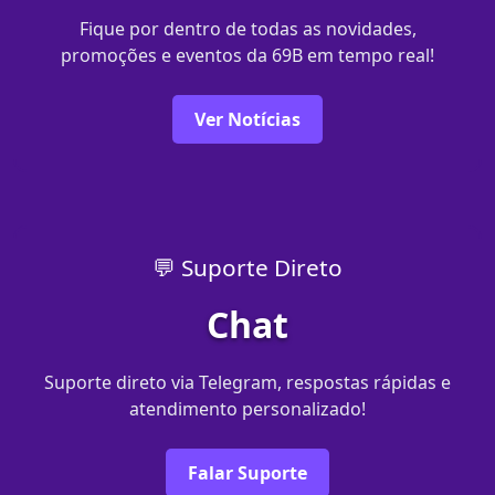
Fique por dentro de todas as novidades,
promoções e eventos da 69B em tempo real!
Ver Notícias
💬 Suporte Direto
Chat
Suporte direto via Telegram, respostas rápidas e
atendimento personalizado!
Falar Suporte