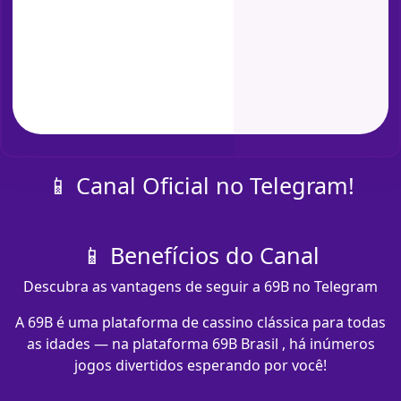
📱 Canal Oficial no Telegram!
📱 Benefícios do Canal
Descubra as vantagens de seguir a 69B no Telegram
A 69B é uma plataforma de cassino clássica para todas
as idades — na plataforma 69B Brasil , há inúmeros
jogos divertidos esperando por você!