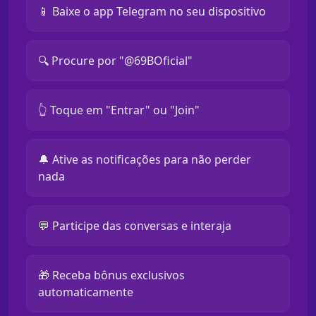
📱 Baixe o app Telegram no seu dispositivo
🔍 Procure por "@69BOficial"
👆 Toque em "Entrar" ou "Join"
🔔 Ative as notificações para não perder
nada
💬 Participe das conversas e interaja
🎁 Receba bônus exclusivos
automaticamente