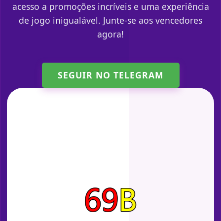
acesso a promoções incríveis e uma experiência
de jogo inigualável. Junte-se aos vencedores
agora!
SEGUIR NO TELEGRAM