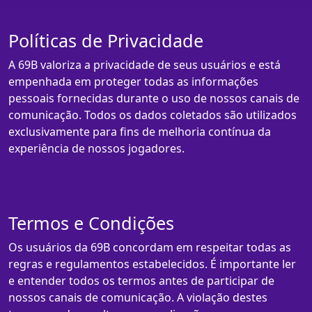
Políticas de Privacidade
A 69B valoriza a privacidade de seus usuários e está
empenhada em proteger todas as informações
pessoais fornecidas durante o uso de nossos canais de
comunicação. Todos os dados coletados são utilizados
exclusivamente para fins de melhoria contínua da
experiência de nossos jogadores.
Termos e Condições
Os usuários da 69B concordam em respeitar todas as
regras e regulamentos estabelecidos. É importante ler
e entender todos os termos antes de participar de
nossos canais de comunicação. A violação destes