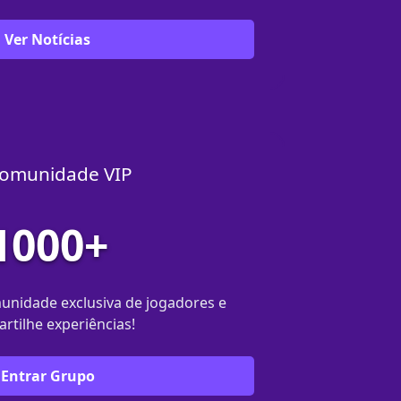
Ver Notícias
Comunidade VIP
1000+
unidade exclusiva de jogadores e
rtilhe experiências!
Entrar Grupo