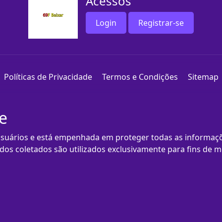
Acessos
Login
Registrar-se
Políticas de Privacidade
Termos e Condições
Sitemap
de
s usuários e está empenhada em proteger todas as informaç
os coletados são utilizados exclusivamente para fins de m