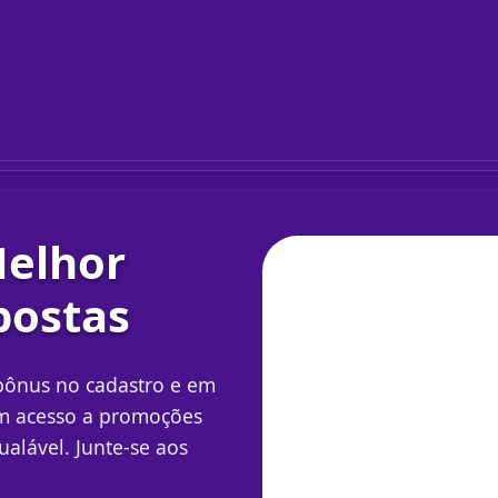
Melhor
postas
 bônus no cadastro e em
em acesso a promoções
ualável. Junte-se aos