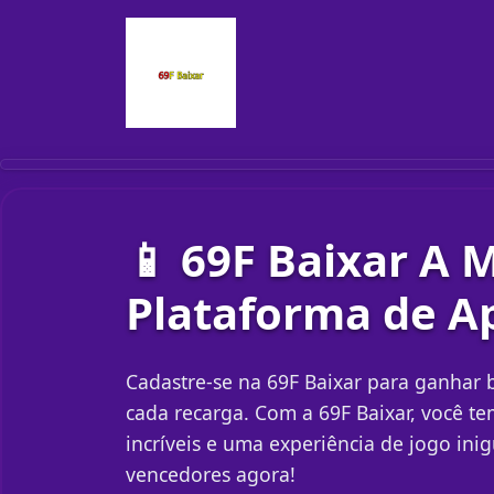
📱 69F Baixar A 
Plataforma de A
Cadastre-se na 69F Baixar para ganhar
cada recarga. Com a 69F Baixar, você t
incríveis e uma experiência de jogo inig
vencedores agora!