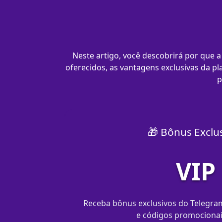
Neste artigo, você descobrirá por que 
oferecidos, as vantagens exclusivas da 
p
🎁 Bônus Exclu
VIP
Receba bônus exclusivos do Telegra
e códigos promocionai