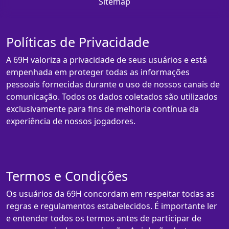
Sitemap
Políticas de Privacidade
A 69H valoriza a privacidade de seus usuários e está
empenhada em proteger todas as informações
pessoais fornecidas durante o uso de nossos canais de
comunicação. Todos os dados coletados são utilizados
exclusivamente para fins de melhoria contínua da
experiência de nossos jogadores.
Termos e Condições
Os usuários da 69H concordam em respeitar todas as
regras e regulamentos estabelecidos. É importante ler
e entender todos os termos antes de participar de