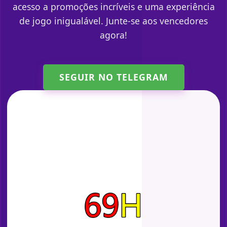
acesso a promoções incríveis e uma experiência
de jogo inigualável. Junte-se aos vencedores
agora!
SEGUIR NO TELEGRAM