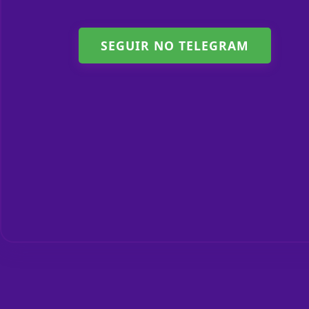
SEGUIR NO TELEGRAM