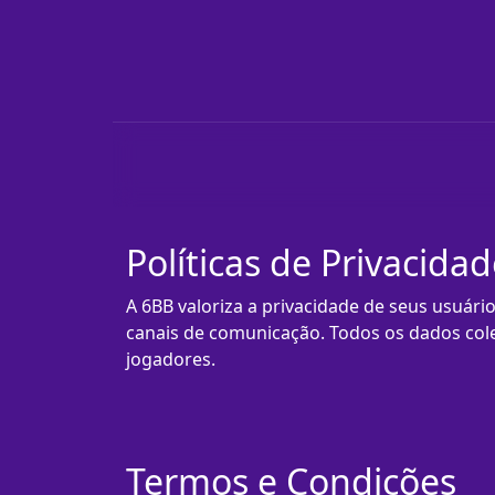
Políticas de Privacida
A 6BB valoriza a privacidade de seus usuár
canais de comunicação. Todos os dados cole
jogadores.
Termos e Condições