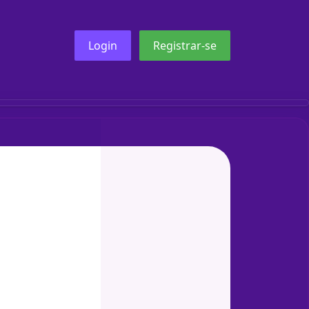
Login
Registrar-se