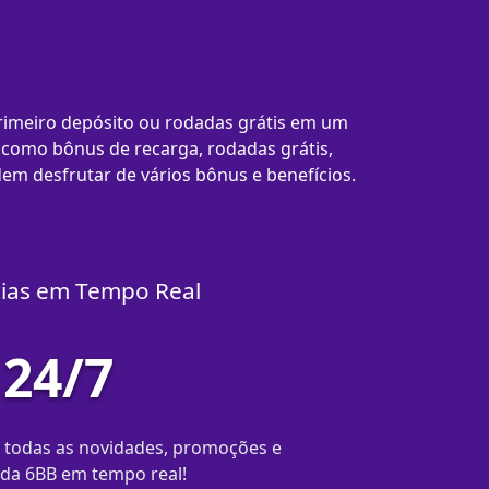
rimeiro depósito ou rodadas grátis em um
 como bônus de recarga, rodadas grátis,
m desfrutar de vários bônus e benefícios.
cias em Tempo Real
24/7
e todas as novidades, promoções e
 da 6BB em tempo real!