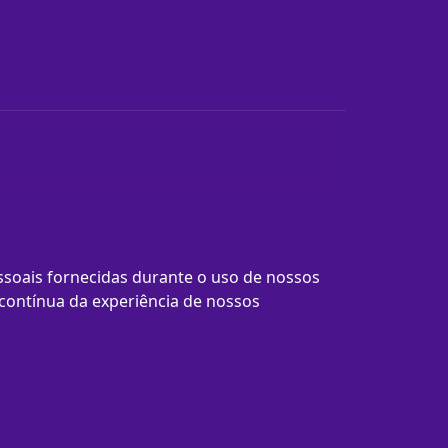
ssoais fornecidas durante o uso de nossos
 contínua da experiência de nossos