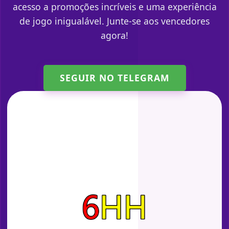
acesso a promoções incríveis e uma experiência
de jogo inigualável. Junte-se aos vencedores
agora!
SEGUIR NO TELEGRAM