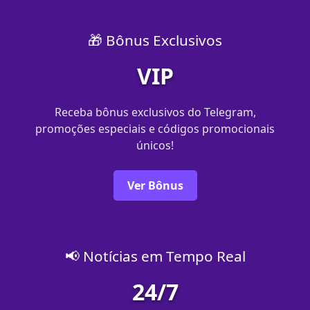
🎁 Bônus Exclusivos
VIP
Receba bônus exclusivos do Telegram,
promoções especiais e códigos promocionais
únicos!
Ver Bônus
📢 Notícias em Tempo Real
24/7