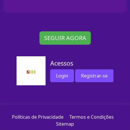
SEGUIR AGORA
Acessos
Login
Registrar-se
Políticas de Privacidade
Termos e Condições
Sitemap