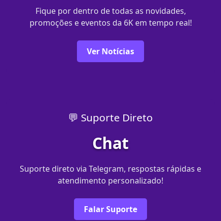
Fique por dentro de todas as novidades,
promoções e eventos da 6K em tempo real!
Ver Notícias
💬 Suporte Direto
Chat
Suporte direto via Telegram, respostas rápidas e
atendimento personalizado!
Falar Suporte