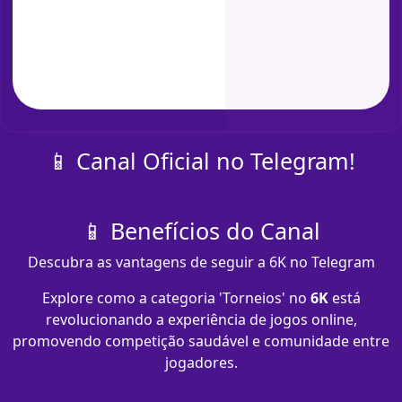
📱 Canal Oficial no Telegram!
📱 Benefícios do Canal
Descubra as vantagens de seguir a 6K no Telegram
Explore como a categoria 'Torneios' no
6K
está
revolucionando a experiência de jogos online,
promovendo competição saudável e comunidade entre
jogadores.