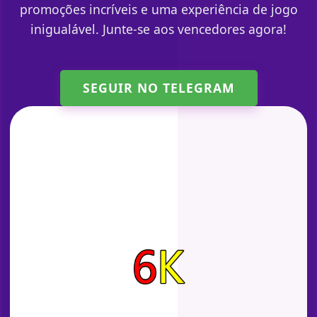
promoções incríveis e uma experiência de jogo
inigualável. Junte-se aos vencedores agora!
SEGUIR NO TELEGRAM