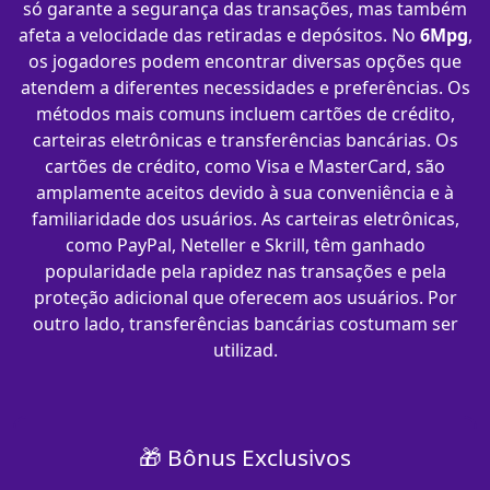
só garante a segurança das transações, mas também
afeta a velocidade das retiradas e depósitos. No
6Mpg
,
os jogadores podem encontrar diversas opções que
atendem a diferentes necessidades e preferências. Os
métodos mais comuns incluem cartões de crédito,
carteiras eletrônicas e transferências bancárias. Os
cartões de crédito, como Visa e MasterCard, são
amplamente aceitos devido à sua conveniência e à
familiaridade dos usuários. As carteiras eletrônicas,
como PayPal, Neteller e Skrill, têm ganhado
popularidade pela rapidez nas transações e pela
proteção adicional que oferecem aos usuários. Por
outro lado, transferências bancárias costumam ser
utilizad.
🎁 Bônus Exclusivos