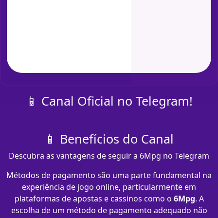
📱 Canal Oficial no Telegram!
📱 Benefícios do Canal
Descubra as vantagens de seguir a 6Mpg no Telegram
Métodos de pagamento são uma parte fundamental na
experiência de jogo online, particularmente em
plataformas de apostas e cassinos como o
6Mpg
. A
escolha de um método de pagamento adequado não