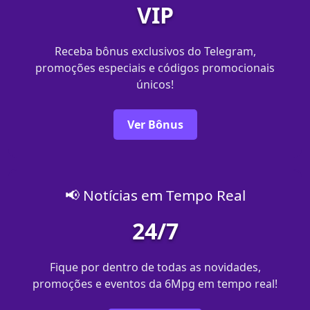
VIP
Receba bônus exclusivos do Telegram,
promoções especiais e códigos promocionais
únicos!
Ver Bônus
📢 Notícias em Tempo Real
24/7
Fique por dentro de todas as novidades,
promoções e eventos da 6Mpg em tempo real!