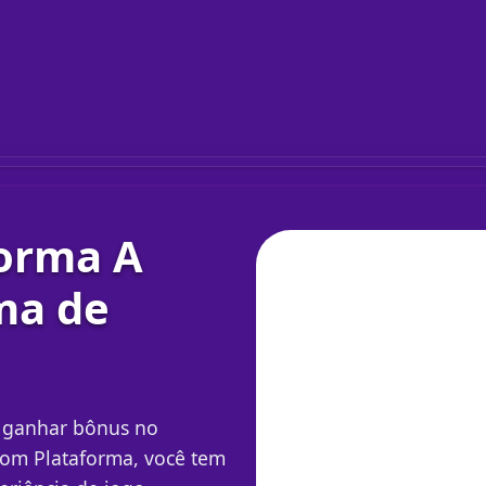
forma A
ma de
a ganhar bônus no
Com Plataforma, você tem