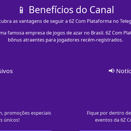
📱 Benefícios do Canal
ubra as vantagens de seguir a 6Z Com Plataforma no Tel
ma famosa empresa de jogos de azar no Brasil. 6Z Com Pl
bônus atraentes para jogadores recém-registrados.
sivos
📢 Notí
m, promoções especiais
Fique por dentro d
s únicos!
eventos da 6Z C