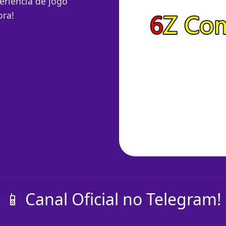
eriência de jogo
ora!
📱 Canal Oficial no Telegram!