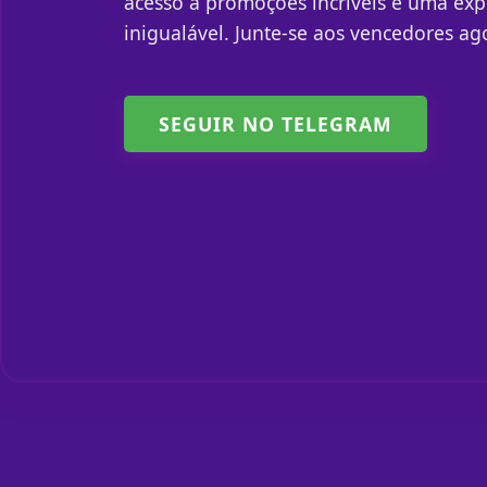
acesso a promoções incríveis e uma exp
inigualável. Junte-se aos vencedores ag
SEGUIR NO TELEGRAM