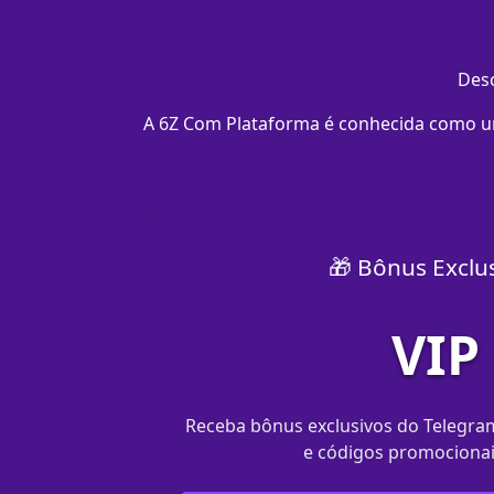
Desc
A 6Z Com Plataforma é conhecida como u
🎁 Bônus Exclu
VIP
Receba bônus exclusivos do Telegra
e códigos promocionai