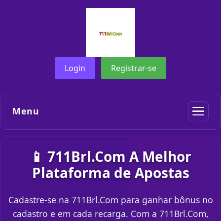
Login
Registrar-se
Menu
📱 711Brl.Com A Melhor
Plataforma de Apostas
Cadastre-se na 711Brl.Com para ganhar bônus no
cadastro e em cada recarga. Com a 711Brl.Com,