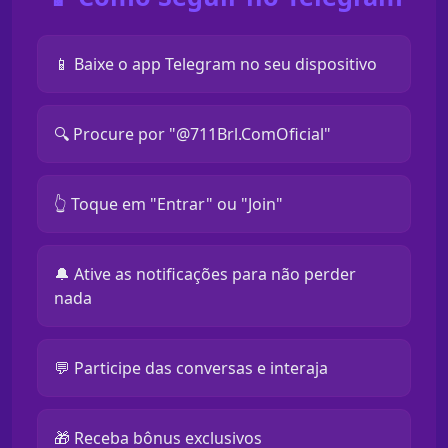
📱 Baixe o app Telegram no seu dispositivo
🔍 Procure por "@711Brl.ComOficial"
👆 Toque em "Entrar" ou "Join"
🔔 Ative as notificações para não perder
nada
💬 Participe das conversas e interaja
🎁 Receba bônus exclusivos