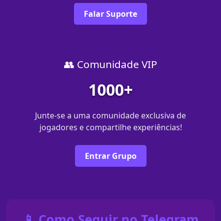
Falar Suporte
👥 Comunidade VIP
1000+
Junte-se a uma comunidade exclusiva de
jogadores e compartilhe experiências!
Entrar Grupo
📱 Como Seguir no Telegram