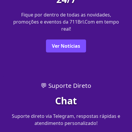
Fique por dentro de todas as novidades,
promoções e eventos da 711Brl.Com em tempo
real!
Ver Notícias
💬 Suporte Direto
Chat
Suporte direto via Telegram, respostas rápidas e
atendimento personalizado!