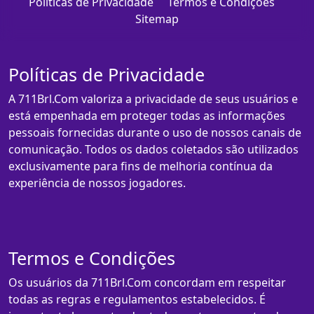
Políticas de Privacidade
Termos e Condições
Sitemap
Políticas de Privacidade
A 711Brl.Com valoriza a privacidade de seus usuários e
está empenhada em proteger todas as informações
pessoais fornecidas durante o uso de nossos canais de
comunicação. Todos os dados coletados são utilizados
exclusivamente para fins de melhoria contínua da
experiência de nossos jogadores.
Termos e Condições
Os usuários da 711Brl.Com concordam em respeitar
todas as regras e regulamentos estabelecidos. É