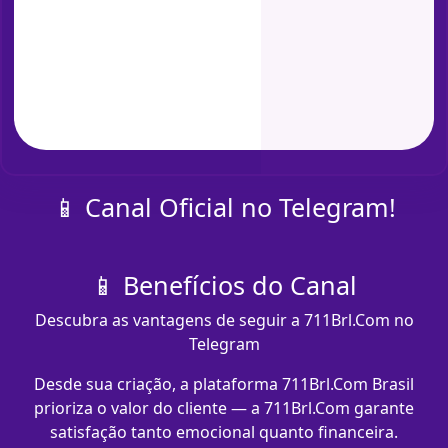
📱 Canal Oficial no Telegram!
📱 Benefícios do Canal
Descubra as vantagens de seguir a 711Brl.Com no
Telegram
Desde sua criação, a plataforma 711Brl.Com Brasil
prioriza o valor do cliente — a 711Brl.Com garante
satisfação tanto emocional quanto financeira.