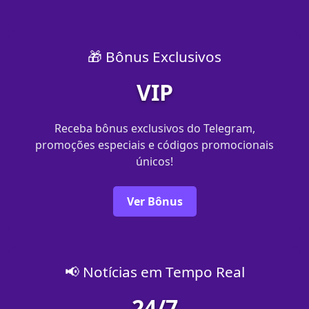
🎁 Bônus Exclusivos
VIP
Receba bônus exclusivos do Telegram,
promoções especiais e códigos promocionais
únicos!
Ver Bônus
📢 Notícias em Tempo Real
24/7