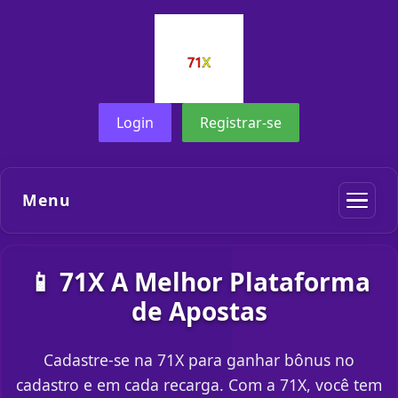
Login
Registrar-se
Menu
📱 71X A Melhor Plataforma
de Apostas
Cadastre-se na 71X para ganhar bônus no
cadastro e em cada recarga. Com a 71X, você tem