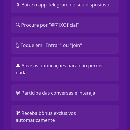
📱 Baixe o app Telegram no seu dispositivo
🔍 Procure por "@71XOficial"
👆 Toque em "Entrar" ou "Join"
🔔 Ative as notificações para não perder
nada
💬 Participe das conversas e interaja
🎁 Receba bônus exclusivos
automaticamente