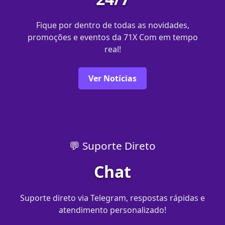
Fique por dentro de todas as novidades,
promoções e eventos da 71X Com em tempo
real!
Ver Notícias
💬 Suporte Direto
Chat
Suporte direto via Telegram, respostas rápidas e
atendimento personalizado!