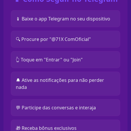
📱 Baixe o app Telegram no seu dispositivo
🔍 Procure por "@71X ComOficial"
👆 Toque em "Entrar" ou "Join"
🔔 Ative as notificações para não perder
nada
💬 Participe das conversas e interaja
🎁 Receba bônus exclusivos