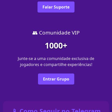
Falar Suporte
👥 Comunidade VIP
1000+
Junte-se a uma comunidade exclusiva de
jogadores e compartilhe experiências!
Entrar Grupo
📱 Como Seguir no Telegram