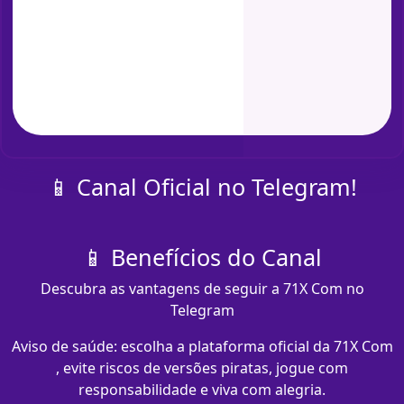
📱 Canal Oficial no Telegram!
📱 Benefícios do Canal
Descubra as vantagens de seguir a 71X Com no
Telegram
Aviso de saúde: escolha a plataforma oficial da 71X Com
, evite riscos de versões piratas, jogue com
responsabilidade e viva com alegria.