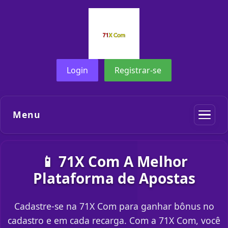
Login
Registrar-se
Menu
📱 71X Com A Melhor
Plataforma de Apostas
Cadastre-se na 71X Com para ganhar bônus no
cadastro e em cada recarga. Com a 71X Com, você