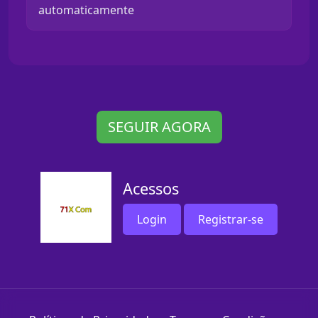
automaticamente
SEGUIR AGORA
Acessos
Login
Registrar-se