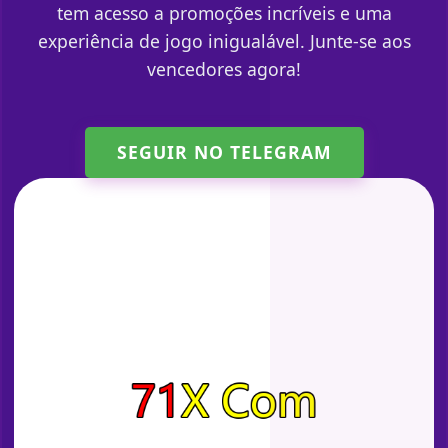
tem acesso a promoções incríveis e uma
experiência de jogo inigualável. Junte-se aos
vencedores agora!
SEGUIR NO TELEGRAM