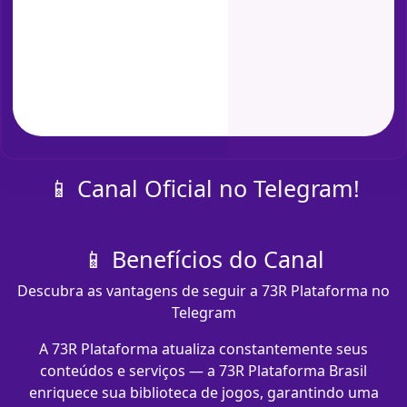
📱 Canal Oficial no Telegram!
📱 Benefícios do Canal
Descubra as vantagens de seguir a 73R Plataforma no
Telegram
A 73R Plataforma atualiza constantemente seus
conteúdos e serviços — a 73R Plataforma Brasil
enriquece sua biblioteca de jogos, garantindo uma