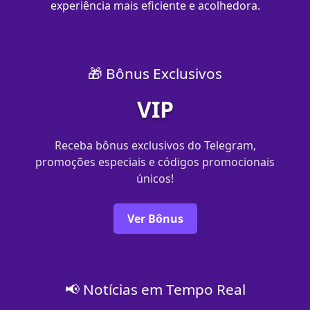
experiência mais eficiente e acolhedora.
🎁 Bônus Exclusivos
VIP
Receba bônus exclusivos do Telegram,
promoções especiais e códigos promocionais
únicos!
Ver Bônus
📢 Notícias em Tempo Real