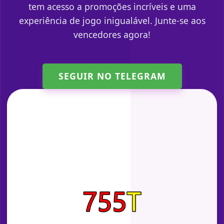
tem acesso a promoções incríveis e uma
experiência de jogo inigualável. Junte-se aos
vencedores agora!
SEGUIR NO TELEGRAM