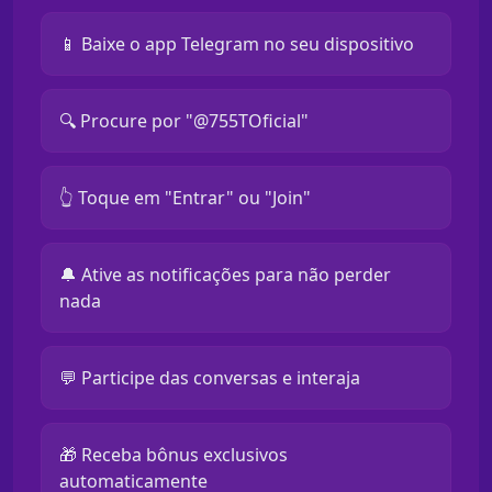
📱 Baixe o app Telegram no seu dispositivo
🔍 Procure por "@755TOficial"
👆 Toque em "Entrar" ou "Join"
🔔 Ative as notificações para não perder
nada
💬 Participe das conversas e interaja
🎁 Receba bônus exclusivos
automaticamente