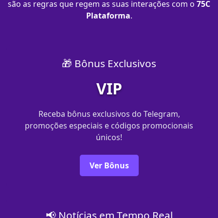
são as regras que regem as suas interações com o
75C
Plataforma
.
🎁 Bônus Exclusivos
VIP
Receba bônus exclusivos do Telegram,
promoções especiais e códigos promocionais
únicos!
Ver Bônus
📢 Notícias em Tempo Real