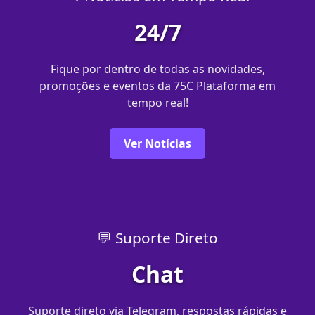
24/7
Fique por dentro de todas as novidades,
promoções e eventos da 75C Plataforma em
tempo real!
Ver Notícias
💬 Suporte Direto
Chat
Suporte direto via Telegram, respostas rápidas e