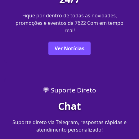
Fique por dentro de todas as novidades,
promoções e eventos da 7622 Com em tempo
real!
Ver Notícias
💬 Suporte Direto
Chat
Suporte direto via Telegram, respostas rápidas e
atendimento personalizado!