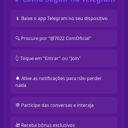
📱 Baixe o app Telegram no seu dispositivo
🔍 Procure por "@7622 ComOficial"
👆 Toque em "Entrar" ou "Join"
🔔 Ative as notificações para não perder
nada
💬 Participe das conversas e interaja
🎁 Receba bônus exclusivos