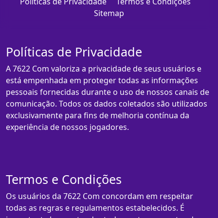
Políticas de Privacidade
Termos e Condições
Sitemap
Políticas de Privacidade
A 7622 Com valoriza a privacidade de seus usuários e
está empenhada em proteger todas as informações
pessoais fornecidas durante o uso de nossos canais de
comunicação. Todos os dados coletados são utilizados
exclusivamente para fins de melhoria contínua da
experiência de nossos jogadores.
Termos e Condições
Os usuários da 7622 Com concordam em respeitar
todas as regras e regulamentos estabelecidos. É