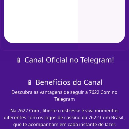
📱 Canal Oficial no Telegram!
📱 Benefícios do Canal
Descubra as vantagens de seguir a 7622 Com no
Telegram
Na 7622 Com , liberte o estresse e viva momentos
diferentes com os jogos de cassino da 7622 Com Brasil ,
que te acompanham em cada instante de lazer.