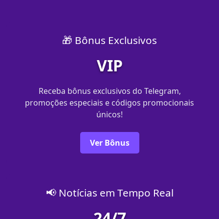
🎁 Bônus Exclusivos
VIP
Receba bônus exclusivos do Telegram,
promoções especiais e códigos promocionais
únicos!
Ver Bônus
📢 Notícias em Tempo Real
24/7