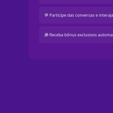
💬 Participe das conversas e interaj
🎁 Receba bônus exclusivos autom