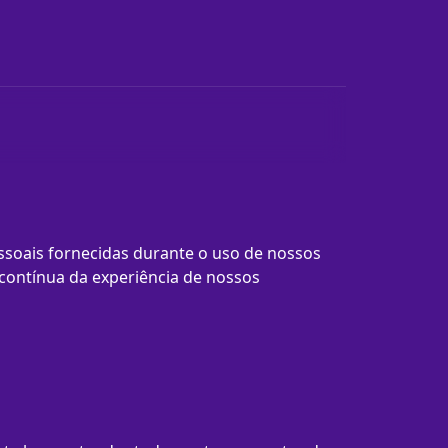
ssoais fornecidas durante o uso de nossos
 contínua da experiência de nossos