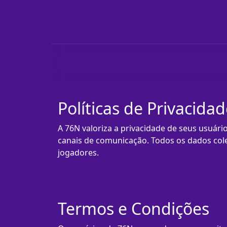
Políticas de Privacida
A 76N valoriza a privacidade de seus usuár
canais de comunicação. Todos os dados cole
jogadores.
Termos e Condições