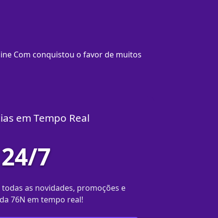
line Com conquistou o favor de muitos
cias em Tempo Real
24/7
e todas as novidades, promoções e
 da 76N em tempo real!