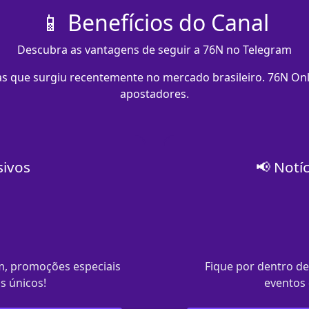
📱 Benefícios do Canal
Descubra as vantagens de seguir a 76N no Telegram
s que surgiu recentemente no mercado brasileiro. 76N On
apostadores.
sivos
📢 Notí
m, promoções especiais
Fique por dentro d
s únicos!
eventos