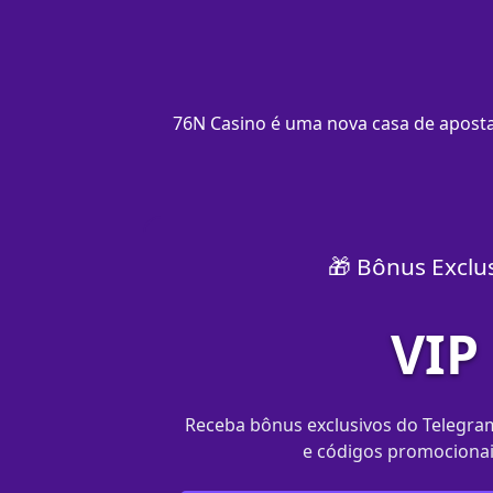
76N Casino é uma nova casa de aposta
🎁 Bônus Exclu
VIP
Receba bônus exclusivos do Telegra
e códigos promocionai