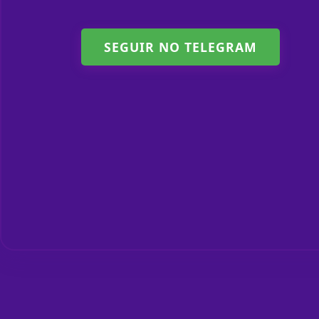
SEGUIR NO TELEGRAM