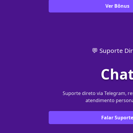
Ver Bônus
💬 Suporte Di
Cha
Suporte direto via Telegram, r
atendimento persona
Falar Suport