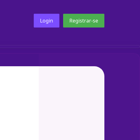
Login
Registrar-se