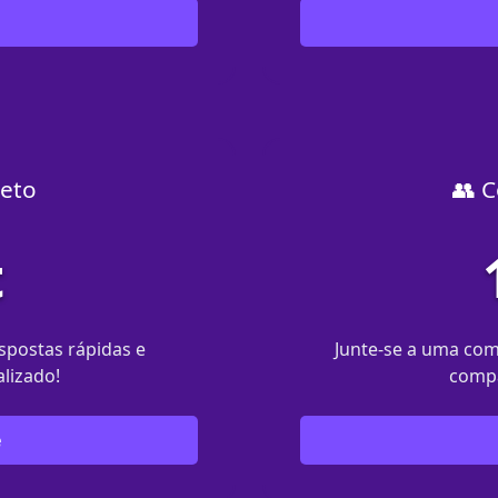
reto
👥 
t
espostas rápidas e
Junte-se a uma com
lizado!
compa
e