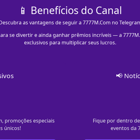
📱 Benefícios do Canal
Descubra as vantagens de seguir a 7777M.Com no Telegra
para se divertir e ainda ganhar prêmios incríveis — a 7
exclusivos para multiplicar seus lucros.
sivos
📢 Notí
m, promoções especiais
Fique por dentro d
s únicos!
eventos da 