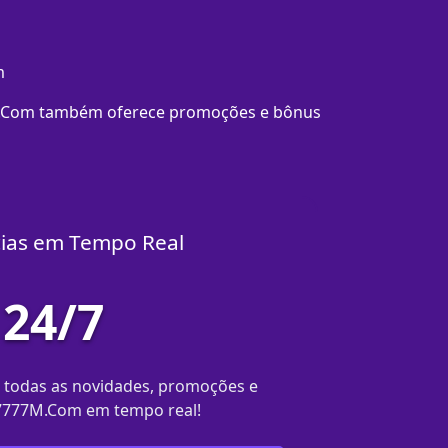
m
777M.Com também oferece promoções e bônus
cias em Tempo Real
24/7
e todas as novidades, promoções e
7777M.Com em tempo real!