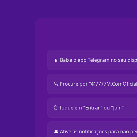
📱 Baixe o app Telegram no seu disp
🔍 Procure por "@7777M.ComOficial
👆 Toque em "Entrar" ou "Join"
🔔 Ative as notificações para não p