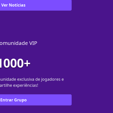
Ver Notícias
Comunidade VIP
1000+
unidade exclusiva de jogadores e
rtilhe experiências!
Entrar Grupo