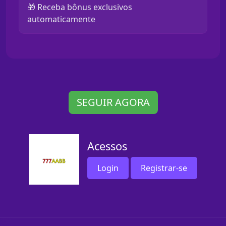
🎁 Receba bônus exclusivos
automaticamente
SEGUIR AGORA
Acessos
Login
Registrar-se