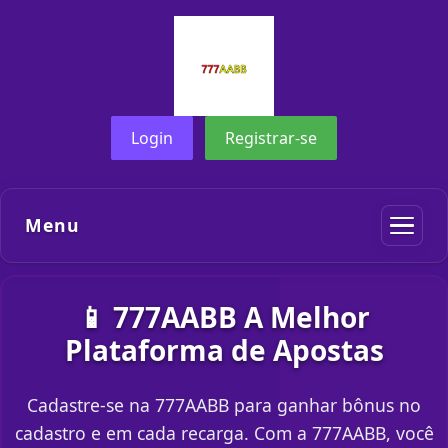
Login
Registrar-se
Menu
📱 777AABB A Melhor
Plataforma de Apostas
Cadastre-se na 777AABB para ganhar bônus no
cadastro e em cada recarga. Com a 777AABB, você