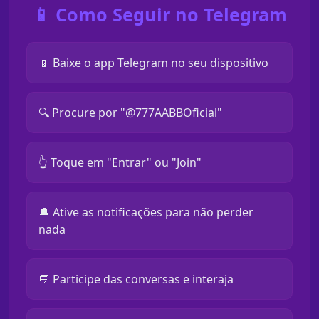
📱 Como Seguir no Telegram
📱 Baixe o app Telegram no seu dispositivo
🔍 Procure por "@777AABBOficial"
👆 Toque em "Entrar" ou "Join"
🔔 Ative as notificações para não perder
nada
💬 Participe das conversas e interaja