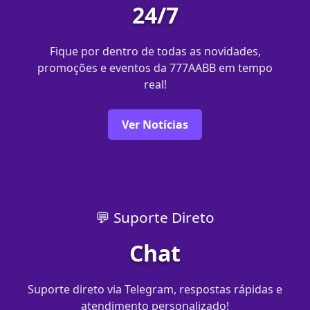
24/7
Fique por dentro de todas as novidades,
promoções e eventos da 777AABB em tempo
real!
Ver Notícias
💬 Suporte Direto
Chat
Suporte direto via Telegram, respostas rápidas e
atendimento personalizado!