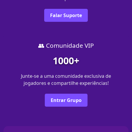
Falar Suporte
👥 Comunidade VIP
1000+
Junte-se a uma comunidade exclusiva de
jogadores e compartilhe experiências!
Entrar Grupo