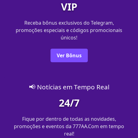
VIP
Receba bônus exclusivos do Telegram,
promoções especiais e códigos promocionais
únicos!
Ver Bônus
📢 Notícias em Tempo Real
24/7
Fique por dentro de todas as novidades,
promoções e eventos da 777AA.Com em tempo
real!