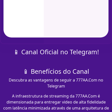
📱 Canal Oficial no Telegram!
📱 Benefícios do Canal
Descubra as vantagens de seguir a 777AA.Com no
Telegram
A infraestrutura de streaming da 777AA.Com é
dimensionada para entregar video de alta fidelidade
com latência minimizada através de uma arquitetura de