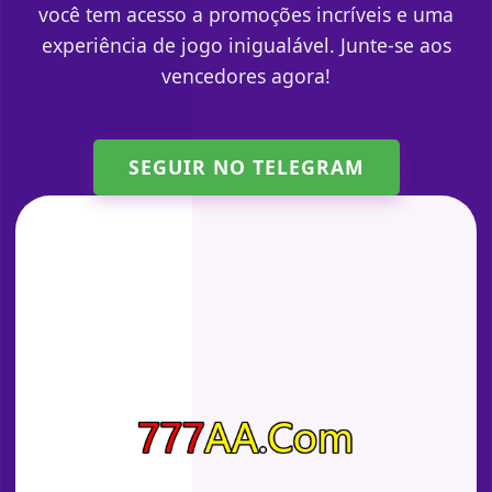
você tem acesso a promoções incríveis e uma
experiência de jogo inigualável. Junte-se aos
vencedores agora!
SEGUIR NO TELEGRAM