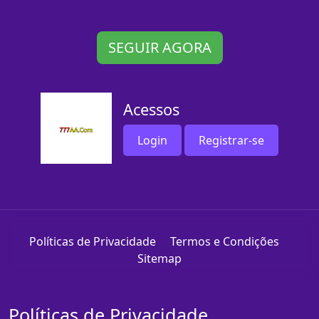
SEGUIR AGORA
Acessos
Login
Registrar-se
Políticas de Privacidade
Termos e Condições
Sitemap
Políticas de Privacidade