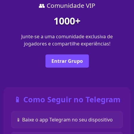
👥 Comunidade VIP
1000+
Junte-se a uma comunidade exclusiva de
jogadores e compartilhe experiências!
Entrar Grupo
📱 Como Seguir no Telegram
📱 Baixe o app Telegram no seu dispositivo