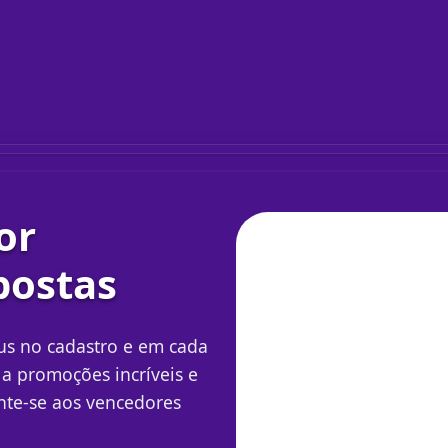
or
postas
us no cadastro e em cada
a promoções incríveis e
unte-se aos vencedores