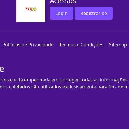
Acessos
Login
Registrar-se
Políticas de Privacidade
Termos e Condições
Sitemap
de
uários e está empenhada em proteger todas as informações 
os coletados são utilizados exclusivamente para fins de m